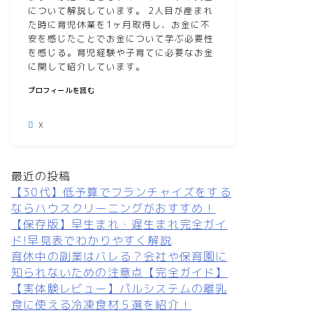
について解説しています。 2人目が産まれ
た時に育児休業を1ヶ月取得し、お金に不
安を感じたことでお金について学ぶ必要性
を感じる。育児経験や子育てに必要なお金
に関して紹介しています。
プロフィールを読む
X
最近の投稿
【30代】低予算でフランチャイズをする
ならハウスクリーニングがおすすめ！
【保存版】早生まれ・遅生まれ完全ガイ
ド!早見表でわかりやすく解説
育休中の副業はバレる？会社や保育園に
知られないための注意点【完全ガイド】
【実体験レビュー】パルシステムの離乳
食に使える冷凍食材５選を紹介！