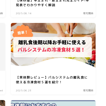
【保存版】早生まれ・遅生まれ完全ガイド!早
見表でわかりやすく解説
関係
2025.08.14
育児関係
【実体験レビュー】パルシステムの離乳食に
使える冷凍食材５選を紹介！
zed
2025.06.23
育児関係